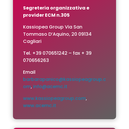
Segreteria organizzativa e
provider ECM n.305
Kassiopea Group Via San
Tommaso D’Aquino, 20 09134
Cagliari
Tel. +39 070651242 – fax + 39
070656263
Email
barbarapanico@kassiopeagroup.c
om
,
info@acemc.it
www.kassiopeagroup.com
,
www.acemc.it